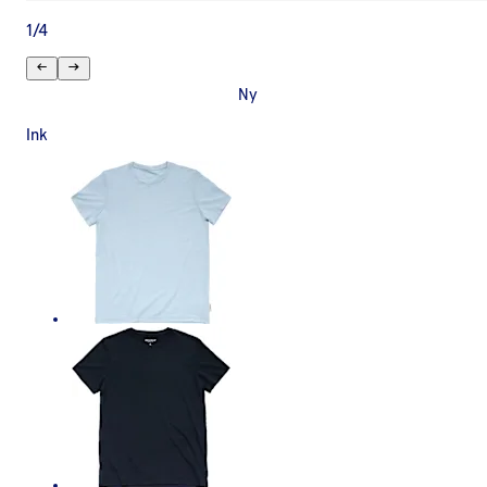
1
/
4
Ny
Ink