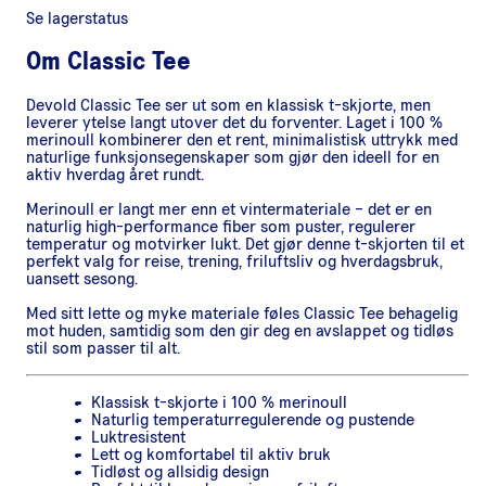
Se lagerstatus
Om
Classic Tee
Devold Classic Tee ser ut som en klassisk t-skjorte, men
leverer ytelse langt utover det du forventer. Laget i 100 %
merinoull kombinerer den et rent, minimalistisk uttrykk med
naturlige funksjonsegenskaper som gjør den ideell for en
aktiv hverdag året rundt.
Merinoull er langt mer enn et vintermateriale – det er en
naturlig high-performance fiber som puster, regulerer
temperatur og motvirker lukt. Det gjør denne t-skjorten til et
perfekt valg for reise, trening, friluftsliv og hverdagsbruk,
uansett sesong.
Med sitt lette og myke materiale føles Classic Tee behagelig
mot huden, samtidig som den gir deg en avslappet og tidløs
stil som passer til alt.
Klassisk t-skjorte i 100 % merinoull
Naturlig temperaturregulerende og pustende
Luktresistent
Lett og komfortabel til aktiv bruk
Tidløst og allsidig design