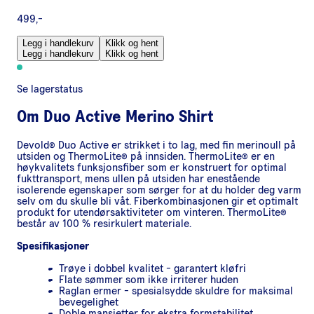
499,-
Legg i handlekurv
Klikk og hent
Legg i handlekurv
Klikk og hent
Se lagerstatus
Om
Duo Active Merino Shirt
Devold® Duo Active er strikket i to lag, med fin merinoull på
utsiden og ThermoLite® på innsiden. ThermoLite® er en
høykvalitets funksjonsfiber som er konstruert for optimal
fukttransport, mens ullen på utsiden har enestående
isolerende egenskaper som sørger for at du holder deg varm
selv om du skulle bli våt. Fiberkombinasjonen gir et optimalt
produkt for utendørsaktiviteter om vinteren. ThermoLite®
består av 100 % resirkulert materiale.
Spesifikasjoner
Trøye i dobbel kvalitet - garantert kløfri
Flate sømmer som ikke irriterer huden
Raglan ermer - spesialsydde skuldre for maksimal
bevegelighet
Doble mansjetter for ekstra formstabilitet