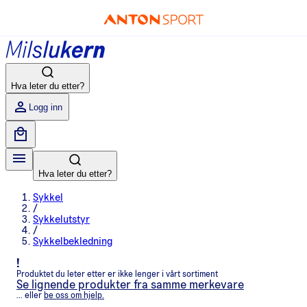
Hva leter du etter?
Logg inn
Hva leter du etter?
Sykkel
/
Sykkelutstyr
/
Sykkelbekledning
!
Produktet du leter etter er ikke lenger i vårt sortiment
Se lignende produkter fra samme merkevare
... eller
be oss om hjelp.