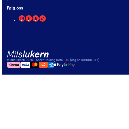
Følg oss
©
Milslukern
2025
- Sport Holding Retail AS (org nr. 981006 747)