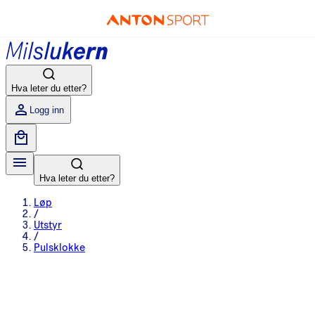
Hva leter du etter?
Logg inn
Hva leter du etter?
Løp
/
Utstyr
/
Pulsklokke