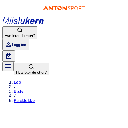
Hva leter du etter?
Logg inn
Hva leter du etter?
Løp
/
Utstyr
/
Pulsklokke