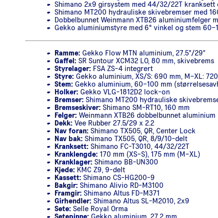
Shimano 2x9 girsystem med 44/32/22T kranksett o
Shimano MT200 hydrauliske skivebremser med 16
Dobbelbunnet Weinmann XTB26 aluminiumfelger me
Gekko aluminiumstyre med 6° vinkel og stem 60
Ramme:
Gekko Flow MTN aluminium, 27.5"/29"
Gaffel:
SR Suntour XCM32 LO, 80 mm, skivebrems
Styrelager:
FSA ZS-4 integrert
Styre:
Gekko aluminium, XS/S: 690 mm, M–XL: 720
Stem:
Gekko aluminium, 60–100 mm (størrelsesav
Holker:
Gekko VLG-1812D2 lock-on
Bremser:
Shimano MT200 hydrauliske skivebrems
Bremseskiver:
Shimano SM-RT10, 160 mm
Felger:
Weinmann XTB26 dobbelbunnet aluminium
Dekk:
Vee Rubber 27.5/29 x 2.2
Nav foran:
Shimano TX505, QR, Center Lock
Nav bak:
Shimano TX505, QR, 8/9/10-delt
Kranksett:
Shimano FC-T3010, 44/32/22T
Kranklengde:
170 mm (XS–S), 175 mm (M–XL)
Kranklager:
Shimano BB-UN300
Kjede:
KMC Z9, 9-delt
Kassett:
Shimano CS-HG200-9
Bakgir:
Shimano Alivio RD-M3100
Framgir:
Shimano Altus FD-M371
Girhendler:
Shimano Altus SL-M2010, 2x9
Sete:
Selle Royal Orma
Setepinne:
Gekko aluminium, 27,2 mm