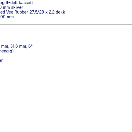
g 9-delt kassett
0 mm skiver
d Vee Rubber 27,5/29 x 2,2 dekk
–100 mm
 mm, 31,8 mm, 6°
hengig)
er