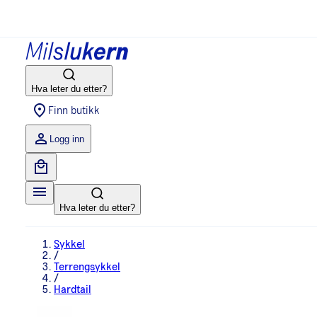
Hva leter du etter?
Finn butikk
Logg inn
Hva leter du etter?
Sykkel
/
Terrengsykkel
/
Hardtail