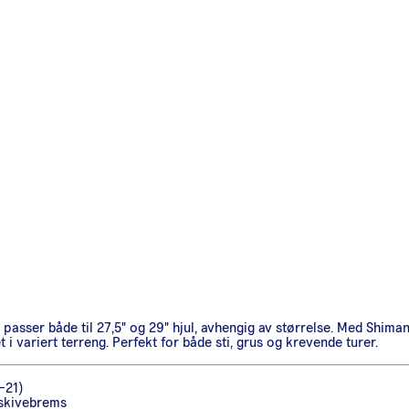
ser både til 27,5" og 29" hjul, avhengig av størrelse. Med Shimano 
 variert terreng. Perfekt for både sti, grus og krevende turer.
–21)
skivebrems