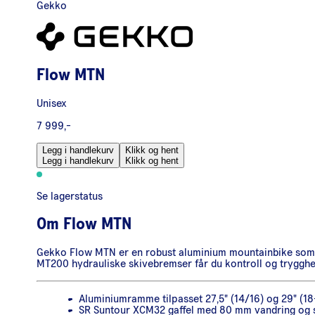
Gekko
Flow MTN
Unisex
7 999,-
Legg i handlekurv
Klikk og hent
Legg i handlekurv
Klikk og hent
Se lagerstatus
Om
Flow MTN
Gekko Flow MTN er en robust aluminium mountainbike som pas
MT200 hydrauliske skivebremser får du kontroll og trygghet i
Aluminiumramme tilpasset 27,5" (14/16) og 29" (18
SR Suntour XCM32 gaffel med 80 mm vandring og 