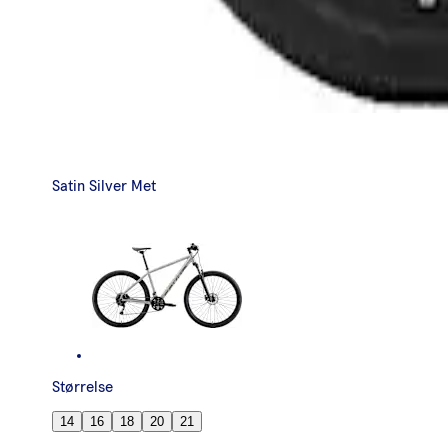
Satin Silver Met
Størrelse
14
16
18
20
21