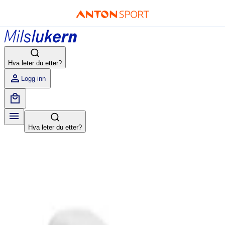
Hva leter du etter?
Logg inn
Hva leter du etter?