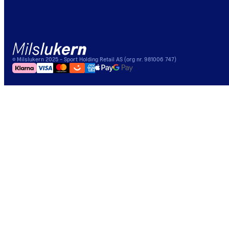
©
Milslukern
2025
- Sport Holding Retail AS (org nr. 981006 747)