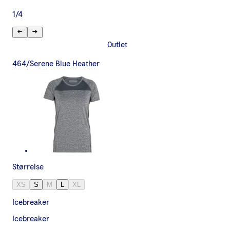
1
/
4
Outlet
464/Serene Blue Heather
Størrelse
XS
S
M
L
XL
Icebreaker
Icebreaker