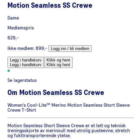
Motion Seamless SS Crewe
Dame
Medlemspris
629,-
Ikke medlem:
899,-
Logg inn / bli medlem
Legg i handlekurv
Klikk og hent
Legg i handlekurv
Klikk og hent
Se lagerstatus
Om
Motion Seamless SS Crewe
Women's Cool-Lite™ Merino Motion Seamless Short Sleeve
Crewe T-Shirt
Motion Seamless Short Sleeve Crewe er et lett og teknisk
treningsskjorte av merinoull med utrolig pusteevne, stretch
og fukttransporterende ytelse.