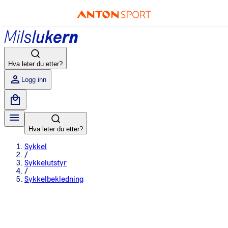
Hva leter du etter?
Logg inn
Hva leter du etter?
Sykkel
/
Sykkelutstyr
/
Sykkelbekledning