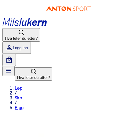
Hva leter du etter?
Logg inn
Hva leter du etter?
Løp
/
Sko
/
Pigg