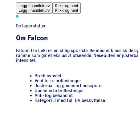
Legg i handlekurv
Klikk og hent
Legg i handlekurv
Klikk og hent
Se lagerstatus
Om
Falcon
Falcon fra Leki er en stilig sportsbrille med et klassisk des
ramme som gir et ekslusivt utseende. Neseputen er justerbar
intensitet.
Bredt synsfelt
Ventilerte brillestenger
Justerbar og gummiert nesepute
Gummierte brillestenger
Anti-fog behandlet
Kategori 3 med full UV beskyttelse