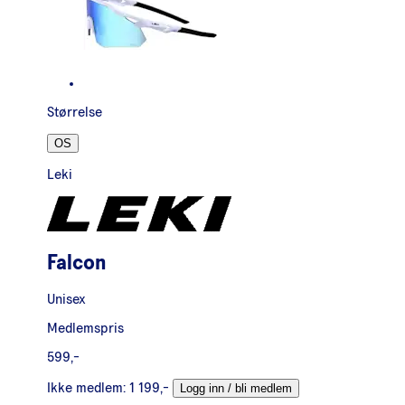
Størrelse
OS
Leki
Falcon
Unisex
Medlemspris
599,-
Ikke medlem:
1 199,-
Logg inn / bli medlem