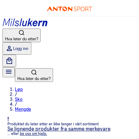
Hva leter du etter?
Logg inn
Hva leter du etter?
Løp
/
Sko
/
Mengde
!
Produktet du leter etter er ikke lenger i vårt sortiment
Se lignende produkter fra samme merkevare
... eller
be oss om hjelp.