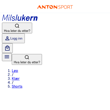
Hva leter du etter?
Logg inn
Hva leter du etter?
Løp
/
Klær
/
Shorts