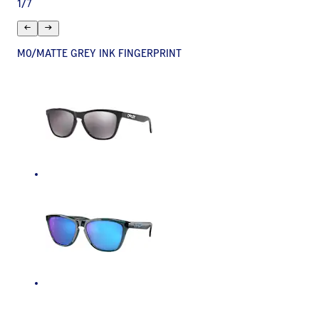
1
/
7
M0/MATTE GREY INK FINGERPRINT