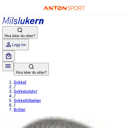
Hva leter du etter?
Logg inn
Hva leter du etter?
Sykkel
/
Sykkelutstyr
/
Sykkeltilbehør
/
Briller