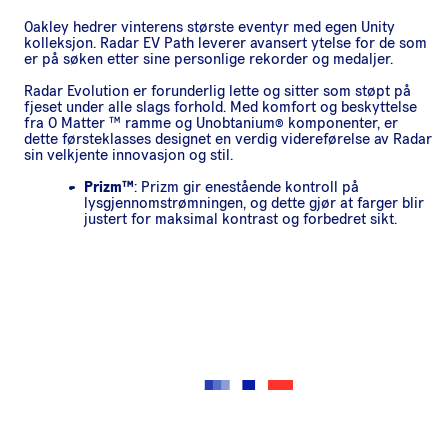
Oakley hedrer vinterens største eventyr med egen Unity
kolleksjon. Radar EV Path leverer avansert ytelse for de som
er på søken etter sine personlige rekorder og medaljer.
Radar Evolution er forunderlig lette og sitter som støpt på
fjeset under alle slags forhold. Med komfort og beskyttelse
fra O Matter ™ ramme og Unobtanium® komponenter, er
dette førsteklasses designet en verdig videreførelse av Radar
sin velkjente innovasjon og stil.
Prizm™
: Prizm gir enestående kontroll på
lysgjennomstrømningen, og dette gjør at farger blir
justert for maksimal kontrast og forbedret sikt.