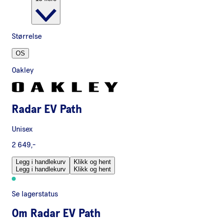
Størrelse
OS
Oakley
Radar EV Path
Unisex
2 649,-
Legg i handlekurv
Klikk og hent
Legg i handlekurv
Klikk og hent
Se lagerstatus
Om
Radar EV Path