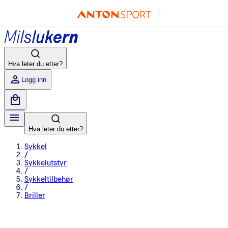
Hva leter du etter?
Logg inn
Hva leter du etter?
Sykkel
/
Sykkelutstyr
/
Sykkeltilbehør
/
Briller