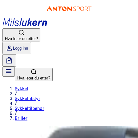
Hva leter du etter?
Logg inn
Hva leter du etter?
Sykkel
/
Sykkelutstyr
/
Sykkeltilbehør
/
Briller