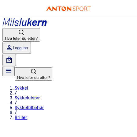
Hva leter du etter?
Logg inn
Hva leter du etter?
Sykkel
/
Sykkelutstyr
/
Sykkeltilbehør
/
Briller