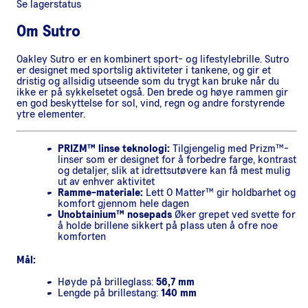
Se lagerstatus
Om
Sutro
Oakley Sutro er en kombinert sport- og lifestylebrille. Sutro
er designet med sportslig aktiviteter i tankene, og gir et
dristig og allsidig utseende som du trygt kan bruke når du
ikke er på sykkelsetet også. Den brede og høye rammen gir
en god beskyttelse for sol, vind, regn og andre forstyrende
ytre elementer.
PRIZM™ linse teknologi:
Tilgjengelig med Prizm™-
linser som er designet for å forbedre farge, kontrast
og detaljer, slik at idrettsutøvere kan få mest mulig
ut av enhver aktivitet
Ramme-materiale:
Lett O Matter™ gir holdbarhet og
komfort gjennom hele dagen
Unobtainium™ nosepads
Øker grepet ved svette for
å holde brillene sikkert på plass uten å ofre noe
komforten
Mål:
Høyde på brilleglass:
56,7 mm
Lengde på brillestang:
140 mm