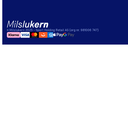
©
Milslukern
2025
- Sport Holding Retail AS (org nr. 981006 747)