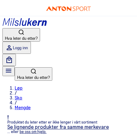
Hva leter du etter?
Logg inn
Hva leter du etter?
Løp
/
Sko
/
Mengde
!
Produktet du leter etter er ikke lenger i vårt sortiment
Se lignende produkter fra samme merkevare
... eller
be oss om hjelp.