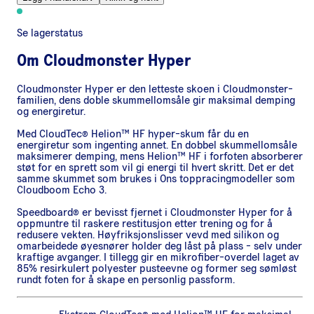
Se lagerstatus
Om
Cloudmonster Hyper
Cloudmonster Hyper er den letteste skoen i Cloudmonster-
familien, dens doble skummellomsåle gir maksimal demping
og energiretur.
Med CloudTec® Helion™ HF hyper-skum får du en
energiretur som ingenting annet. En dobbel skummellomsåle
maksimerer demping, mens Helion™ HF i forfoten absorberer
støt for en sprett som vil gi energi til hvert skritt. Det er det
samme skummet som brukes i Ons toppracingmodeller som
Cloudboom Echo 3.
Speedboard® er bevisst fjernet i Cloudmonster Hyper for å
oppmuntre til raskere restitusjon etter trening og for å
redusere vekten. Høyfriksjonslisser vevd med silikon og
omarbeidede øyesnører holder deg låst på plass - selv under
kraftige avganger. I tillegg gir en mikrofiber-overdel laget av
85% resirkulert polyester pusteevne og former seg sømløst
rundt foten for å skape en personlig passform.