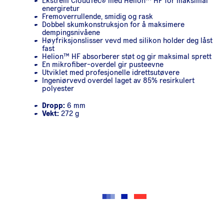
Ekstrem CloudTec® med Helion™ HF for maksimal
energiretur
Fremoverrullende, smidig og rask
Dobbel skumkonstruksjon for å maksimere
dempingsnivåene
Høyfriksjonslisser vevd med silikon holder deg låst
fast
Helion™ HF absorberer støt og gir maksimal sprett
En mikrofiber-overdel gir pusteevne
Utviklet med profesjonelle idrettsutøvere
Ingeniørvevd overdel laget av 85% resirkulert
polyester
Dropp:
6 mm
Vekt:
272 g