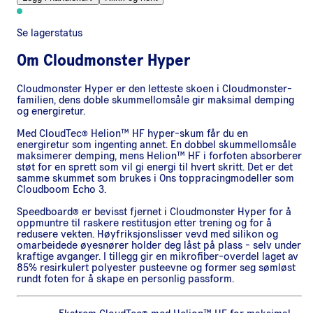
Se lagerstatus
Om
Cloudmonster Hyper
Cloudmonster Hyper er den letteste skoen i Cloudmonster-
familien, dens doble skummellomsåle gir maksimal demping
og energiretur.
Med CloudTec® Helion™ HF hyper-skum får du en
energiretur som ingenting annet. En dobbel skummellomsåle
maksimerer demping, mens Helion™ HF i forfoten absorberer
støt for en sprett som vil gi energi til hvert skritt. Det er det
samme skummet som brukes i Ons toppracingmodeller som
Cloudboom Echo 3.
Speedboard® er bevisst fjernet i Cloudmonster Hyper for å
oppmuntre til raskere restitusjon etter trening og for å
redusere vekten. Høyfriksjonslisser vevd med silikon og
omarbeidede øyesnører holder deg låst på plass - selv under
kraftige avganger. I tillegg gir en mikrofiber-overdel laget av
85% resirkulert polyester pusteevne og former seg sømløst
rundt foten for å skape en personlig passform.