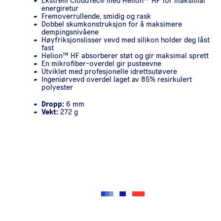
Ekstrem CloudTec® med Helion™ HF for maksimal
energiretur
Fremoverrullende, smidig og rask
Dobbel skumkonstruksjon for å maksimere
dempingsnivåene
Høyfriksjonslisser vevd med silikon holder deg låst
fast
Helion™ HF absorberer støt og gir maksimal sprett
En mikrofiber-overdel gir pusteevne
Utviklet med profesjonelle idrettsutøvere
Ingeniørvevd overdel laget av 85% resirkulert
polyester
Dropp:
6 mm
Vekt:
272 g