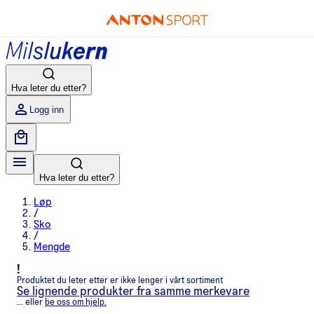
Hva leter du etter?
Logg inn
Hva leter du etter?
Løp
/
Sko
/
Mengde
!
Produktet du leter etter er ikke lenger i vårt sortiment
Se lignende produkter fra samme merkevare
... eller
be oss om hjelp.