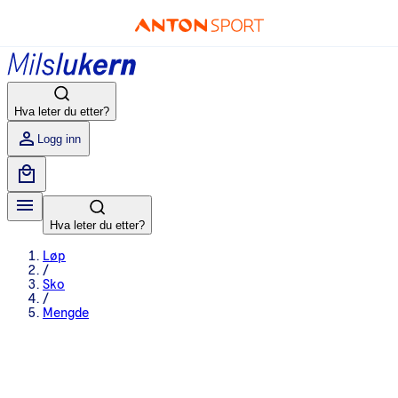
Hva leter du etter?
Logg inn
Hva leter du etter?
Løp
/
Sko
/
Mengde