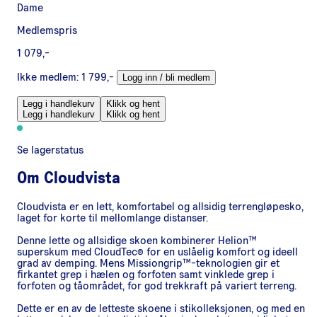
Dame
Medlemspris
1 079,-
Ikke medlem:
1 799,-
Logg inn / bli medlem
Legg i handlekurv
Klikk og hent
Legg i handlekurv
Klikk og hent
Se lagerstatus
Om
Cloudvista
Cloudvista er en lett, komfortabel og allsidig terrengløpesko,
laget for korte til mellomlange distanser.
Denne lette og allsidige skoen kombinerer Helion™
superskum med CloudTec® for en uslåelig komfort og ideell
grad av demping. Mens Missiongrip™-teknologien gir et
firkantet grep i hælen og forfoten samt vinklede grep i
forfoten og tåområdet, for god trekkraft på variert terreng.
Dette er en av de letteste skoene i stikolleksjonen, og med en