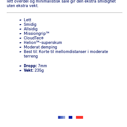
lett overdel og minimalistisk såle gir den ekstra smidighet
uten ekstra vekt.
Lett
Smidig
Allsidig
Missiongrip™
CloudTec®
Helion™-superskum
Moderat demping
Best til: Korte til mellomdistanser i moderate
terreng
Dropp:
7mm
Vekt:
235g