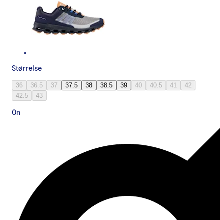
Størrelse
36
36.5
37
37.5
38
38.5
39
40
40.5
41
42
42.5
43
On