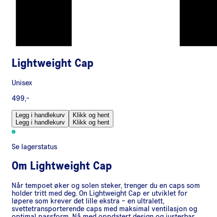
Lightweight Cap
Unisex
499,-
Legg i handlekurv
Klikk og hent
Legg i handlekurv
Klikk og hent
Se lagerstatus
Om
Lightweight Cap
Når tempoet øker og solen steker, trenger du en caps som
holder tritt med deg. On Lightweight Cap er utviklet for
løpere som krever det lille ekstra – en ultralett,
svettetransporterende caps med maksimal ventilasjon og
optimal passform. Nå med oppdatert design og justerbar