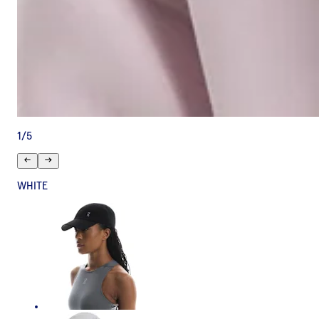
1
/
5
WHITE