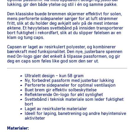
lukking, gir den både ytelse og stil i én og samme pakke.
Den klassiske buede bremmen skjermer effektivt for solen,
mens perforerte sidepaneler sørger for at luft strømmer
fritt, slik at du holder deg avkjølt selv på de mest intense
øktene. Et høyytelses svettebånd på innsiden transporterer
bort fuktighet i rekordfart, slik at du slipper følelsen av en
klam og tung caps.
Capsen er laget av resirkulert polyester, og kombinerer
bærekraft med funksjonalitet. Den nye, justerbare spennen
med On-logo gjør det enkelt å tilpasse passformen, og gir
deg en caps som føles like god som den ser ut.
Ultralett design – kun 58 gram
Ny, forbedret passform med justerbar lukking
Perforerte sidepaneler for optimal ventilasjon
Buet brem gir effektiv solbeskyttelse
Reflekterende On-logo for økt synlighet
Svettebånd i teknisk materiale som leder fuktighet
bort
Laget av resirkulerte materialer
Ideell for løping, banetrening og andre høyintensive
aktiviteter
Materialer: