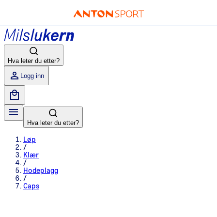
Hva leter du etter?
Logg inn
Hva leter du etter?
Løp
/
Klær
/
Hodeplagg
/
Caps