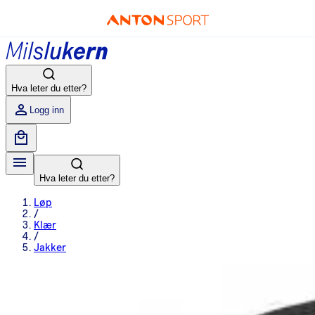
Hva leter du etter?
Logg inn
Hva leter du etter?
Løp
/
Klær
/
Jakker