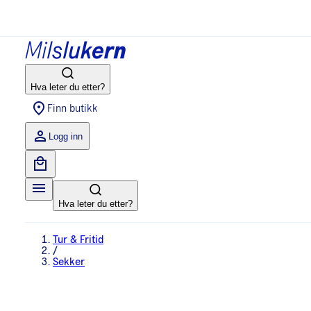
Hva leter du etter?
Finn butikk
Logg inn
Hva leter du etter?
Tur & Fritid
/
Sekker