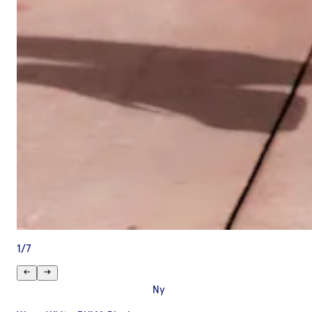
1
/
7
Ny