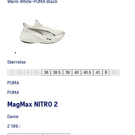
Warm White-PUMA Black
Størrelse
3
3.5
4
4.5
38
38.5
39
40
40.5
41
8
8.5
PUMA
PUMA
MagMax NITRO 2
Dame
2 199,-