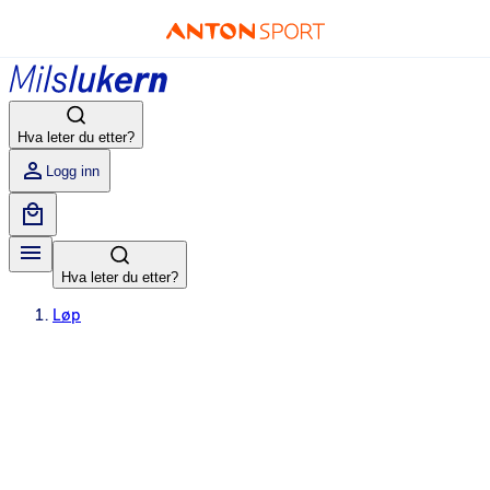
Hva leter du etter?
Logg inn
Hva leter du etter?
Løp