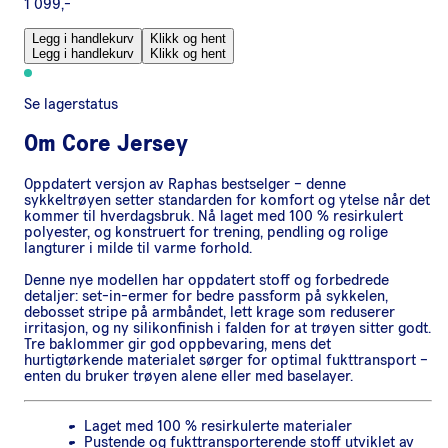
1 099,-
Legg i handlekurv
Klikk og hent
Legg i handlekurv
Klikk og hent
Se lagerstatus
Om
Core Jersey
Oppdatert versjon av Raphas bestselger – denne
sykkeltrøyen setter standarden for komfort og ytelse når det
kommer til hverdagsbruk. Nå laget med 100 % resirkulert
polyester, og konstruert for trening, pendling og rolige
langturer i milde til varme forhold.
Denne nye modellen har oppdatert stoff og forbedrede
detaljer: set-in-ermer for bedre passform på sykkelen,
debosset stripe på armbåndet, lett krage som reduserer
irritasjon, og ny silikonfinish i falden for at trøyen sitter godt.
Tre baklommer gir god oppbevaring, mens det
hurtigtørkende materialet sørger for optimal fukttransport –
enten du bruker trøyen alene eller med baselayer.
Laget med 100 % resirkulerte materialer
Pustende og fukttransporterende stoff utviklet av