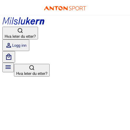
Hva leter du etter?
Logg inn
Hva leter du etter?