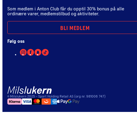
Som medlem i Anton Club får du opptil 30% bonus på alle
ordinære varer, medlemstilbud og aktiviteter.
BLI MEDLEM
Følg oss
©
Milslukern
2025
- Sport Holding Retail AS (org nr. 981006 747)