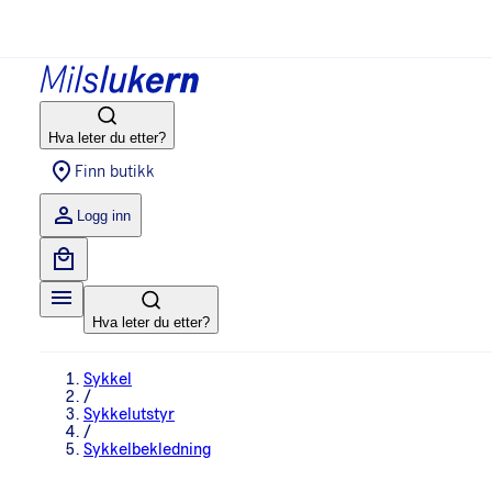
Hva leter du etter?
Finn butikk
Logg inn
Hva leter du etter?
Sykkel
/
Sykkelutstyr
/
Sykkelbekledning