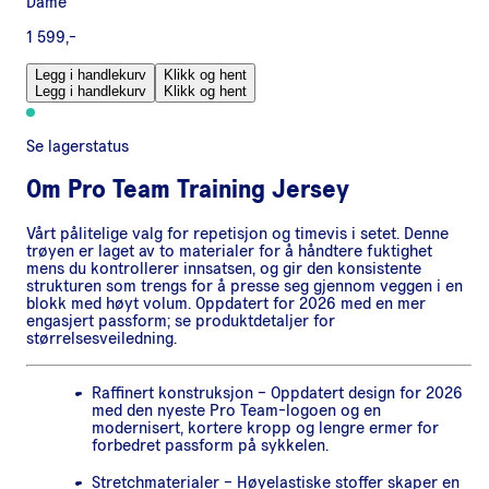
Dame
1 599,-
Legg i handlekurv
Klikk og hent
Legg i handlekurv
Klikk og hent
Se lagerstatus
Om
Pro Team Training Jersey
Vårt pålitelige valg for repetisjon og timevis i setet. Denne
trøyen er laget av to materialer for å håndtere fuktighet
mens du kontrollerer innsatsen, og gir den konsistente
strukturen som trengs for å presse seg gjennom veggen i en
blokk med høyt volum. Oppdatert for 2026 med en mer
engasjert passform; se produktdetaljer for
størrelsesveiledning.
Raffinert konstruksjon – Oppdatert design for 2026
med den nyeste Pro Team-logoen og en
modernisert, kortere kropp og lengre ermer for
forbedret passform på sykkelen.
Stretchmaterialer – Høyelastiske stoffer skaper en