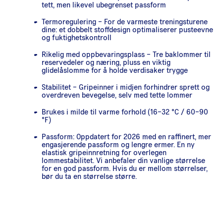
tett, men likevel ubegrenset passform
Termoregulering – For de varmeste treningsturene
dine: et dobbelt stoffdesign optimaliserer pusteevne
og fuktighetskontroll
Rikelig med oppbevaringsplass – Tre baklommer til
reservedeler og næring, pluss en viktig
glidelåslomme for å holde verdisaker trygge
Stabilitet – Gripeinner i midjen forhindrer sprett og
overdreven bevegelse, selv med tette lommer
Brukes i milde til varme forhold (16–32 °C / 60–90
°F)
Passform: Oppdatert for 2026 med en raffinert, mer
engasjerende passform og lengre ermer. En ny
elastisk gripeinnretning for overlegen
lommestabilitet. Vi anbefaler din vanlige størrelse
for en god passform. Hvis du er mellom størrelser,
bør du ta en størrelse større.