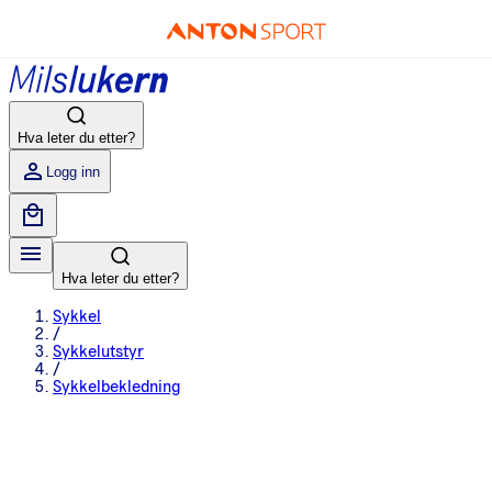
Hva leter du etter?
Logg inn
Hva leter du etter?
Sykkel
/
Sykkelutstyr
/
Sykkelbekledning