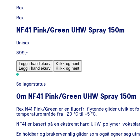
Rex
Rex
NF41 Pink/Green UHW Spray 150m
Unisex
899,-
Legg i handlekurv
Klikk og hent
Legg i handlekurv
Klikk og hent
Se lagerstatus
Om
NF41 Pink/Green UHW Spray 150m
Rex N41 Pink/Green er en fluorfri flytende glider utviklet 
temperaturområde fra –20 °C til +5 °C.
NF41 er basert på en ekstremt hard UHW-polymer-voksblandin
En holdbar og brukervennlig glider som også egner seg utme