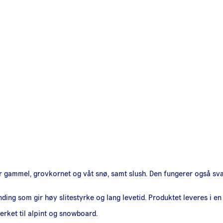
for gammel, grovkornet og våt snø, samt slush. Den fungerer også svæ
g som gir høy slitestyrke og lang levetid. Produktet leveres i en 
rket til alpint og snowboard.