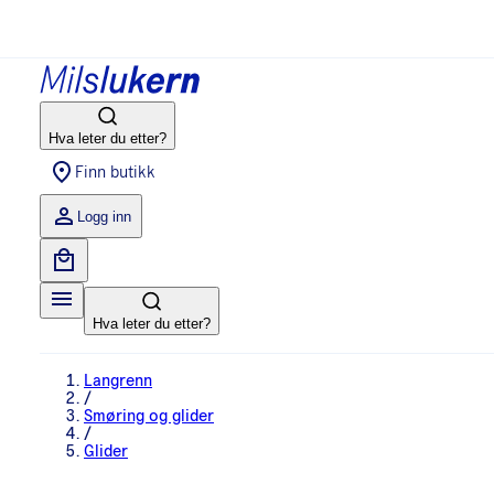
Hva leter du etter?
Finn butikk
Logg inn
Hva leter du etter?
Langrenn
/
Smøring og glider
/
Glider