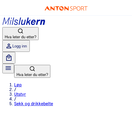
Hva leter du etter?
Logg inn
Hva leter du etter?
Løp
/
Utstyr
/
Sekk og drikkebelte