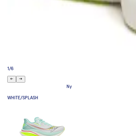
1
/
6
Ny
WHITE/SPLASH