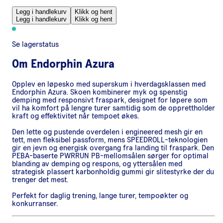
Legg i handlekurv
Klikk og hent
Legg i handlekurv
Klikk og hent
Se lagerstatus
Om
Endorphin Azura
Opplev en løpesko med superskum i hverdagsklassen med
Endorphin Azura. Skoen kombinerer myk og spenstig
demping med responsivt fraspark, designet for løpere som
vil ha komfort på lengre turer samtidig som de opprettholder
kraft og effektivitet når tempoet økes.
Den lette og pustende overdelen i engineered mesh gir en
tett, men fleksibel passform, mens SPEEDROLL-teknologien
gir en jevn og energisk overgang fra landing til fraspark. Den
PEBA-baserte PWRRUN PB-mellomsålen sørger for optimal
blanding av demping og respons, og yttersålen med
strategisk plassert karbonholdig gummi gir slitestyrke der du
trenger det mest.
Perfekt for daglig trening, lange turer, tempoøkter og
konkurranser.