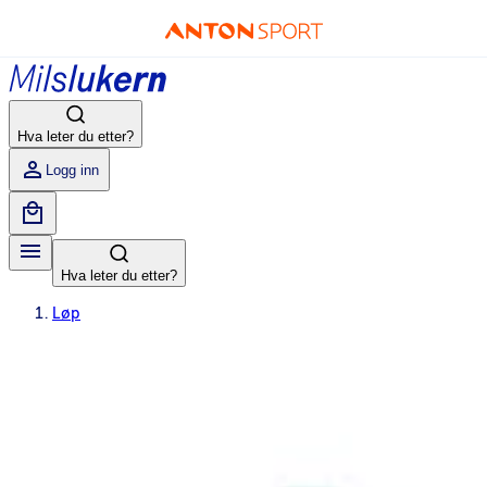
Hva leter du etter?
Logg inn
Hva leter du etter?
Løp