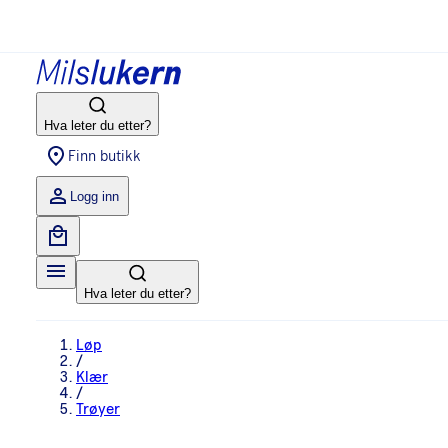
Hva leter du etter?
Finn butikk
Logg inn
Hva leter du etter?
Løp
/
Klær
/
Trøyer