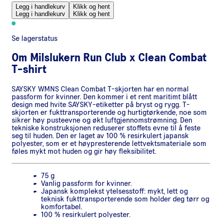
Legg i handlekurv
Klikk og hent
Legg i handlekurv
Klikk og hent
Se lagerstatus
Om
Milslukern Run Club x Clean Combat
T-shirt
SAYSKY WMNS Clean Combat T-skjorten har en normal
passform for kvinner. Den kommer i et rent maritimt blått
design med hvite SAYSKY-etiketter på bryst og rygg. T-
skjorten er fukttransporterende og hurtigtørkende, noe som
sikrer høy pusteevne og økt luftgjennomstrømning. Den
tekniske konstruksjonen reduserer stoffets evne til å feste
seg til huden. Den er laget av 100 % resirkulert japansk
polyester, som er et høypresterende lettvektsmateriale som
føles mykt mot huden og gir høy fleksibilitet.
75 g
Vanlig passform for kvinner.
Japansk komplekst ytelsesstoff: mykt, lett og
teknisk fukttransporterende som holder deg tørr og
komfortabel.
100 % resirkulert polyester.