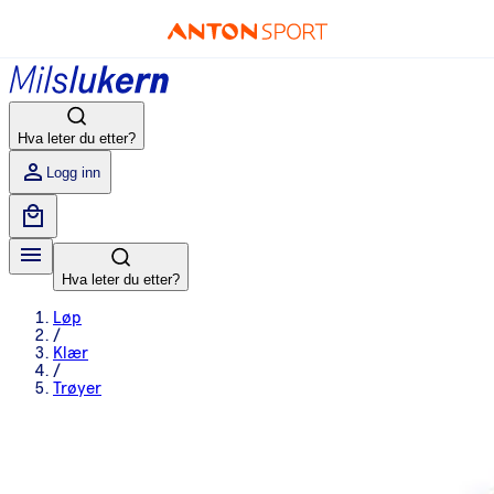
Hva leter du etter?
Logg inn
Hva leter du etter?
Løp
/
Klær
/
Trøyer