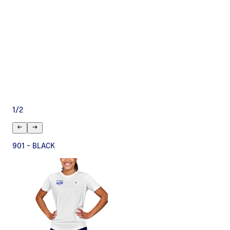
1
/
2
901 - BLACK