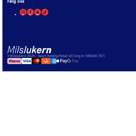
Følg oss
©
Milslukern
2025
- Sport Holding Retail AS (org nr. 981006 747)