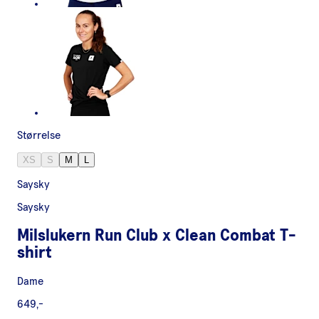
Størrelse
XS
S
M
L
Saysky
Saysky
Milslukern Run Club x Clean Combat T-
shirt
Dame
649,-