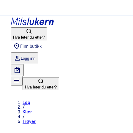
Hva leter du etter?
Finn butikk
Logg inn
Hva leter du etter?
Løp
/
Klær
/
Trøyer