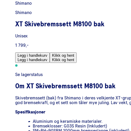
Shimano
Shimano
XT Skivebremssett M8100 bak
Unisex
1 799,-
Legg i handlekurv
Klikk og hent
Legg i handlekurv
Klikk og hent
Se lagerstatus
Om
XT Skivebremssett M8100 bak
Skivebremssett (bak) fra Shimano i deres velkjente XT-grup
god bremsekraft, og et sett som tåler mye juling. Lav vekt,
Spesifikasjoner
Aluminium og keramiske materialer.
Bremseklosser: G03S Resin (Inkludert)
SM-BH-90SBM 1000mm bremseslange (inkludert)