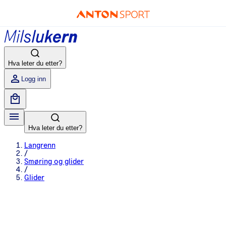
Hva leter du etter?
Logg inn
Hva leter du etter?
Langrenn
/
Smøring og glider
/
Glider