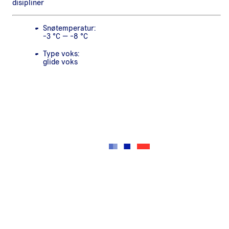
disipliner
Snøtemperatur:
-3 °C — -8 °C
Type voks:
glide voks