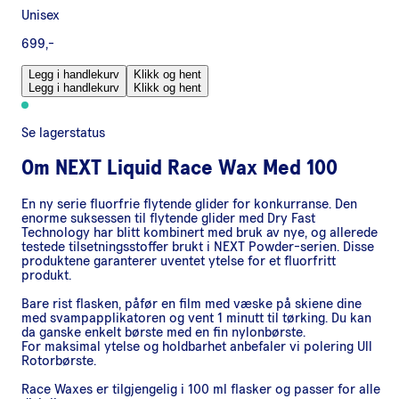
Unisex
699,-
Legg i handlekurv
Klikk og hent
Legg i handlekurv
Klikk og hent
Se lagerstatus
Om
NEXT Liquid Race Wax Med 100
En ny serie fluorfrie flytende glider for konkurranse. Den
enorme suksessen til flytende glider med Dry Fast
Technology har blitt kombinert med bruk av nye, og allerede
testede tilsetningsstoffer brukt i NEXT Powder-serien. Disse
produktene garanterer uventet ytelse for et fluorfritt
produkt.
Bare rist flasken, påfør en film med væske på skiene dine
med svampapplikatoren og vent 1 minutt til tørking. Du kan
da ganske enkelt børste med en fin nylonbørste.
For maksimal ytelse og holdbarhet anbefaler vi polering Ull
Rotorbørste.
Race Waxes er tilgjengelig i 100 ml flasker og passer for alle