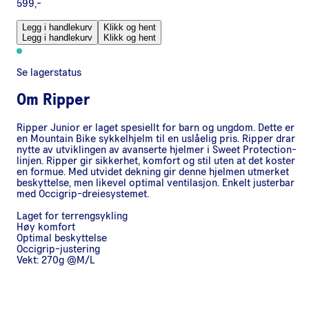
599,-
Legg i handlekurv
Klikk og hent
Legg i handlekurv
Klikk og hent
Se lagerstatus
Om
Ripper
Ripper Junior er laget spesiellt for barn og ungdom. Dette er
en Mountain Bike sykkelhjelm til en uslåelig pris. Ripper drar
nytte av utviklingen av avanserte hjelmer i Sweet Protection-
linjen. Ripper gir sikkerhet, komfort og stil uten at det koster
en formue. Med utvidet dekning gir denne hjelmen utmerket
beskyttelse, men likevel optimal ventilasjon. Enkelt justerbar
med Occigrip-dreiesystemet.
Laget for terrengsykling
Høy komfort
Optimal beskyttelse
Occigrip-justering
Vekt: 270g @M/L