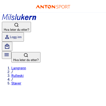
Hva leter du etter?
Logg inn
Hva leter du etter?
Langrenn
/
Rulleski
/
Staver