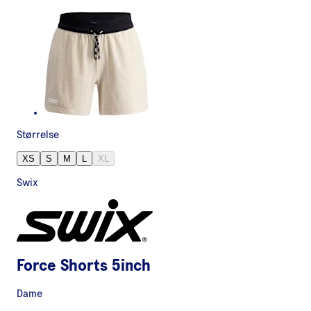
Størrelse
XS
S
M
L
XL
Swix
Force Shorts 5inch
Dame