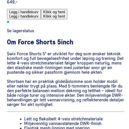
649,-
Legg i handlekurv
Klikk og hent
Legg i handlekurv
Klikk og hent
Se lagerstatus
Om
Force Shorts 5inch
Swix Force Shorts 5" er utviklet for deg som ønsker teknisk
komfort og full bevegelsesfrihet under løping og trening. Det
lette 4-veis stretchmaterialet følger kroppen naturlig, mens
den elastiske mesh-linningen med justerbar snor gir en
pustende og sikker passform gjennom hele økten.
Shortsen har en praktisk glidelåslomme som holder mobil
eller nøkler trygt på plass. Med 5-tommers benlengde får du
den perfekte balansen mellom dekning og letthet – ideell for
både rolige turer og intensive økter. Den miljøvennlige DWR-
behandlingen gir lett vannavvisning, og reflekterende detaljer
sørger for økt synlighet.
Lett og fleksibelt 4-veis stretchmateriale
Miljøvennlig vannavstøtende DWR-finish
Elastisk mesh-linning med snøring