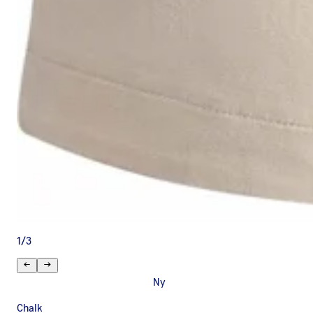
1
/
3
Ny
Chalk