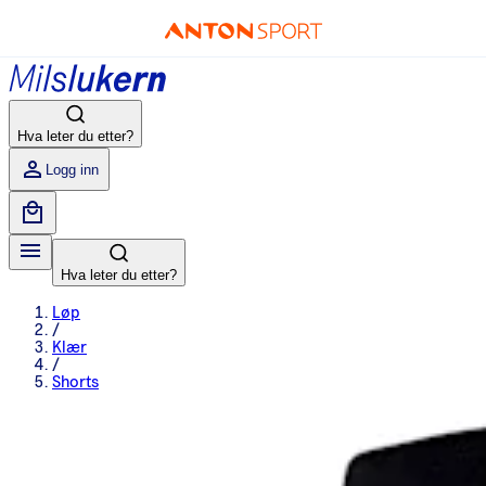
Hva leter du etter?
Logg inn
Hva leter du etter?
Løp
/
Klær
/
Shorts