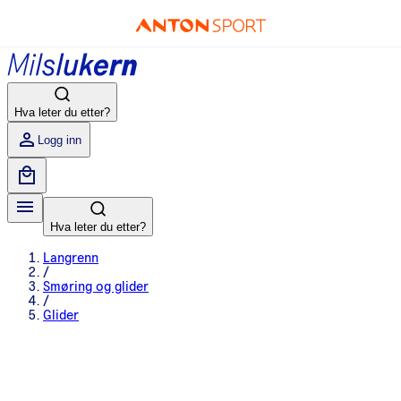
Hva leter du etter?
Logg inn
Hva leter du etter?
Langrenn
/
Smøring og glider
/
Glider