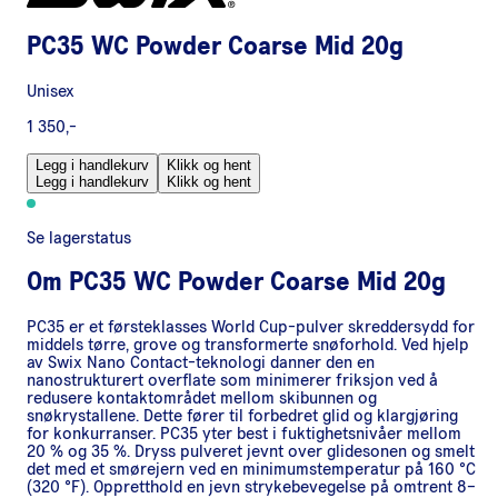
PC35 WC Powder Coarse Mid 20g
Unisex
1 350,-
Legg i handlekurv
Klikk og hent
Legg i handlekurv
Klikk og hent
Se lagerstatus
Om
PC35 WC Powder Coarse Mid 20g
PC35 er et førsteklasses World Cup-pulver skreddersydd for
middels tørre, grove og transformerte snøforhold. Ved hjelp
av Swix Nano Contact-teknologi danner den en
nanostrukturert overflate som minimerer friksjon ved å
redusere kontaktområdet mellom skibunnen og
snøkrystallene. Dette fører til forbedret glid og klargjøring
for konkurranser. PC35 yter best i fuktighetsnivåer mellom
20 % og 35 %. Dryss pulveret jevnt over glidesonen og smelt
det med et smørejern ved en minimumstemperatur på 160 °C
(320 °F). Oppretthold en jevn strykebevegelse på omtrent 8–