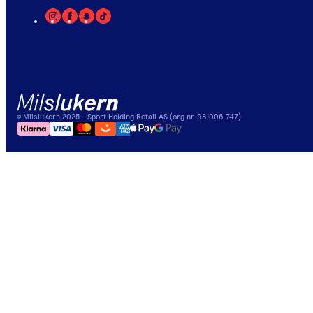
©
Milslukern
2025
- Sport Holding Retail AS (org nr. 981006 747)