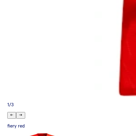
1
/
3
fiery red