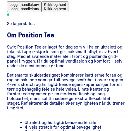
Legg i handlekurv
Klikk og hent
Legg i handlekurv
Klikk og hent
Se lagerstatus
Om
Position Tee
Swix Position Tee er laget for deg som vil ha en ultralett og
teknisk løpe t-skjorte som gir maksimalt utbytte av hvert
steg. Med et svalende materiale i front og pustende grid-
panel i ryggen, får du optimal ventilasjon og komfort – selv
under de mest intense øktene.
Det smarte skulderdesignet kombinerer isatt erme foran og
raglan bak, noe som gir full bevegelsesfrihet i overkroppen.
4-veis stretch og hurtigtørkende egenskaper sørger for en
tørr og behagelig følelse hele veien. Limte kanter og
forsterkede sømmer gir en moderne finish og lang
holdbarhet, mens splitt i sidene gir ekstra fleksibilitet i
steget. Reflekterende detaljer øker synligheten når du trener
i mørket.
Ultralett og hurtigtørkende materiale
4-veis stretch for optimal bevegelighet