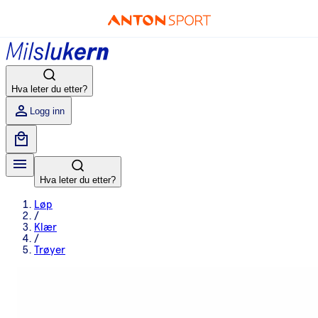
Hva leter du etter?
Logg inn
Hva leter du etter?
Løp
/
Klær
/
Trøyer