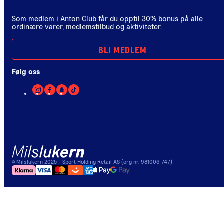
Som medlem i Anton Club får du opptil 30% bonus på alle
ordinære varer, medlemstilbud og aktiviteter.
BLI MEDLEM
Følg oss
©
Milslukern
2025
- Sport Holding Retail AS (org nr. 981006 747)