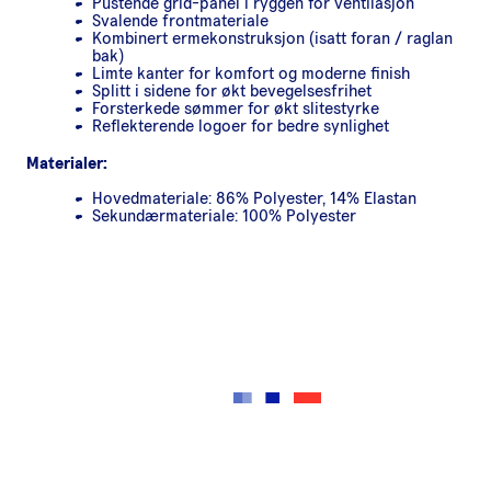
Pustende grid-panel i ryggen for ventilasjon
Svalende frontmateriale
Kombinert ermekonstruksjon (isatt foran / raglan
bak)
Limte kanter for komfort og moderne finish
Splitt i sidene for økt bevegelsesfrihet
Forsterkede sømmer for økt slitestyrke
Reflekterende logoer for bedre synlighet
Materialer:
Hovedmateriale: 86% Polyester, 14% Elastan
Sekundærmateriale: 100% Polyester