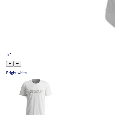
1
/
2
Bright white