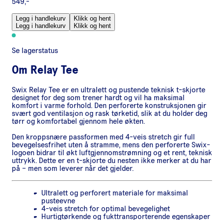
549,-
Legg i handlekurv
Klikk og hent
Legg i handlekurv
Klikk og hent
Se lagerstatus
Om
Relay Tee
Swix Relay Tee er en ultralett og pustende teknisk t-skjorte
designet for deg som trener hardt og vil ha maksimal
komfort i varme forhold. Den perforerte konstruksjonen gir
svært god ventilasjon og rask tørketid, slik at du holder deg
tørr og komfortabel gjennom hele økten.
Den kroppsnære passformen med 4-veis stretch gir full
bevegelsesfrihet uten å stramme, mens den perforerte Swix-
logoen bidrar til økt luftgjennomstrømning og et rent, teknisk
uttrykk. Dette er en t-skjorte du nesten ikke merker at du har
på – men som leverer når det gjelder.
Ultralett og perforert materiale for maksimal
pusteevne
4-veis stretch for optimal bevegelighet
Hurtigtørkende og fukttransporterende egenskaper