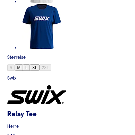
Størrelse
S
M
L
XL
2XL
Swix
Relay Tee
Herre