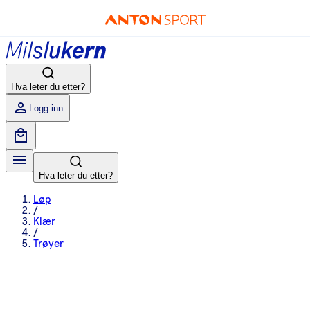
Hva leter du etter?
Logg inn
Hva leter du etter?
Løp
/
Klær
/
Trøyer