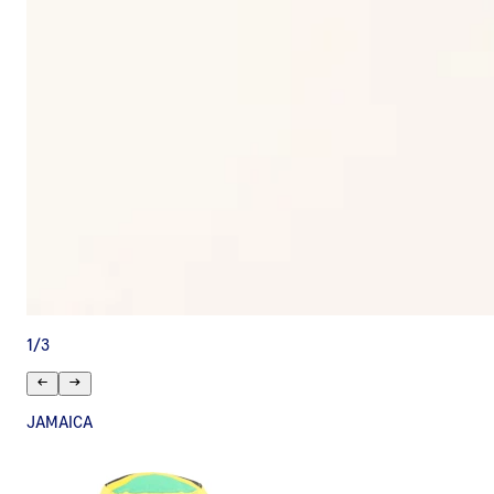
1
/
3
JAMAICA