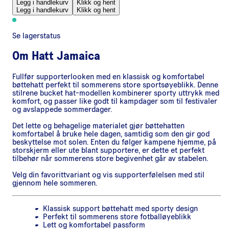
Legg i handlekurv
Klikk og hent
Legg i handlekurv
Klikk og hent
Se lagerstatus
Om
Hatt Jamaica
Fullfør supporterlooken med en klassisk og komfortabel
bøttehatt perfekt til sommerens store sportsøyeblikk. Denne
stilrene bucket hat-modellen kombinerer sporty uttrykk med
komfort, og passer like godt til kampdager som til festivaler
og avslappede sommerdager.
Det lette og behagelige materialet gjør bøttehatten
komfortabel å bruke hele dagen, samtidig som den gir god
beskyttelse mot solen. Enten du følger kampene hjemme, på
storskjerm eller ute blant supportere, er dette et perfekt
tilbehør når sommerens store begivenhet går av stabelen.
Velg din favorittvariant og vis supporterfølelsen med stil
gjennom hele sommeren.
Klassisk support bøttehatt med sporty design
Perfekt til sommerens store fotballøyeblikk
Lett og komfortabel passform