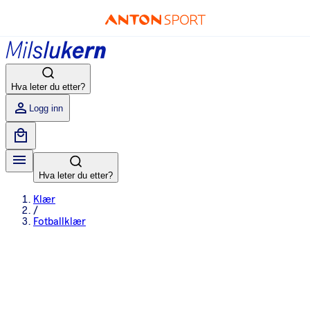
Hva leter du etter?
Logg inn
Hva leter du etter?
Klær
/
Fotballklær