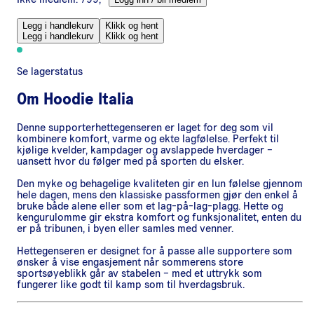
Legg i handlekurv
Klikk og hent
Legg i handlekurv
Klikk og hent
Se lagerstatus
Om
Hoodie Italia
Denne supporterhettegenseren er laget for deg som vil
kombinere komfort, varme og ekte lagfølelse. Perfekt til
kjølige kvelder, kampdager og avslappede hverdager –
uansett hvor du følger med på sporten du elsker.
Den myke og behagelige kvaliteten gir en lun følelse gjennom
hele dagen, mens den klassiske passformen gjør den enkel å
bruke både alene eller som et lag-på-lag-plagg. Hette og
kengurulomme gir ekstra komfort og funksjonalitet, enten du
er på tribunen, i byen eller samles med venner.
Hettegenseren er designet for å passe alle supportere som
ønsker å vise engasjement når sommerens store
sportsøyeblikk går av stabelen – med et uttrykk som
fungerer like godt til kamp som til hverdagsbruk.