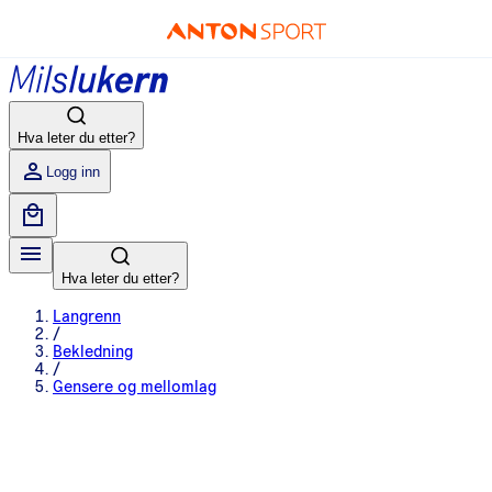
Hva leter du etter?
Logg inn
Hva leter du etter?
Langrenn
/
Bekledning
/
Gensere og mellomlag