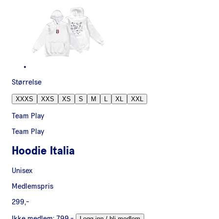
Størrelse
XXXS
XXS
XS
S
M
L
XL
XXL
Team Play
Team Play
Hoodie Italia
Unisex
Medlemspris
299,-
Ikke medlem:
799,-
Logg inn / bli medlem