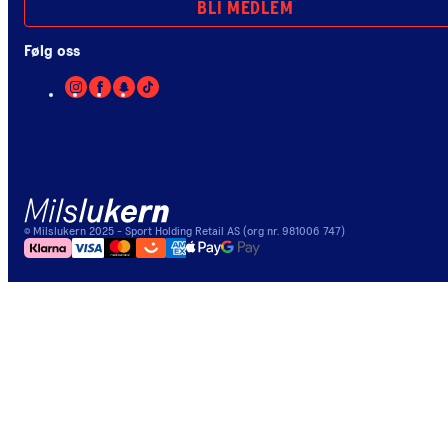
BLI MEDLEM
Følg oss
©
Milslukern
2025
- Sport Holding Retail AS (org nr. 981006 747)