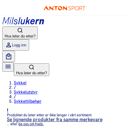
Hva leter du etter?
Logg inn
Hva leter du etter?
Sykkel
/
Sykkelutstyr
/
Sykkeltilbehør
!
Produktet du leter etter er ikke lenger i vårt sortiment
Se lignende produkter fra samme merkevare
... eller
be oss om hjelp.