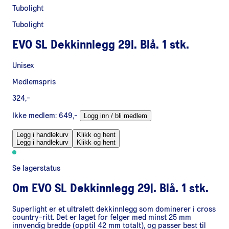
Tubolight
Tubolight
EVO SL Dekkinnlegg 29|. Blå. 1 stk.
Unisex
Medlemspris
324,-
Ikke medlem:
649,-
Logg inn / bli medlem
Legg i handlekurv
Klikk og hent
Legg i handlekurv
Klikk og hent
Se lagerstatus
Om
EVO SL Dekkinnlegg 29|. Blå. 1 stk.
Superlight er et ultralett dekkinnlegg som dominerer i cross
country-ritt. Det er laget for felger med minst 25 mm
innvendig bredde (opptil 42 mm totalt), og passer best til