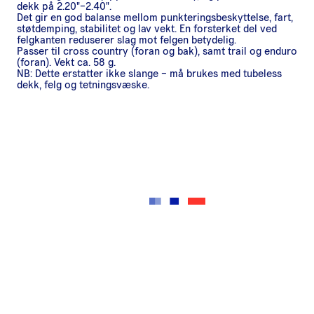
dekk på 2.20"–2.40".
Det gir en god balanse mellom punkteringsbeskyttelse, fart,
støtdemping, stabilitet og lav vekt. En forsterket del ved
felgkanten reduserer slag mot felgen betydelig.
Passer til cross country (foran og bak), samt trail og enduro
(foran). Vekt ca. 58 g.
NB: Dette erstatter ikke slange – må brukes med tubeless
dekk, felg og tetningsvæske.