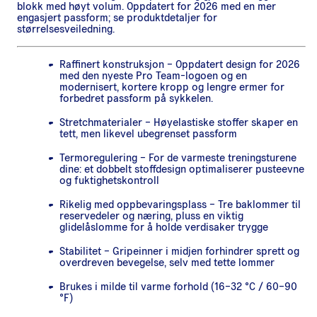
blokk med høyt volum. Oppdatert for 2026 med en mer
engasjert passform; se produktdetaljer for
størrelsesveiledning.
Raffinert konstruksjon – Oppdatert design for 2026
med den nyeste Pro Team-logoen og en
modernisert, kortere kropp og lengre ermer for
forbedret passform på sykkelen.
Stretchmaterialer – Høyelastiske stoffer skaper en
tett, men likevel ubegrenset passform
Termoregulering – For de varmeste treningsturene
dine: et dobbelt stoffdesign optimaliserer pusteevne
og fuktighetskontroll
Rikelig med oppbevaringsplass – Tre baklommer til
reservedeler og næring, pluss en viktig
glidelåslomme for å holde verdisaker trygge
Stabilitet – Gripeinner i midjen forhindrer sprett og
overdreven bevegelse, selv med tette lommer
Brukes i milde til varme forhold (16–32 °C / 60–90
°F)