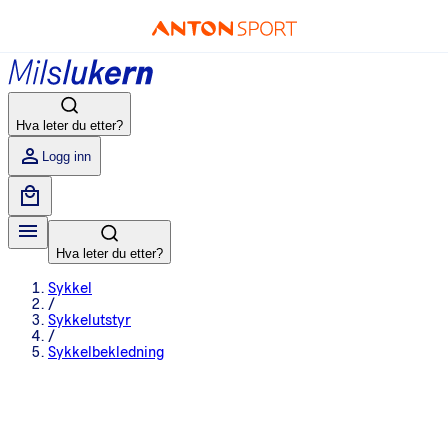
Hva leter du etter?
Logg inn
Hva leter du etter?
Sykkel
/
Sykkelutstyr
/
Sykkelbekledning