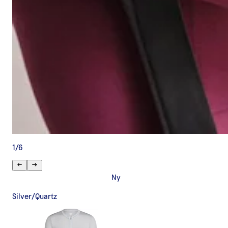
1
/
6
Ny
Silver/Quartz