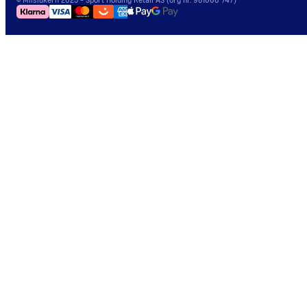
©
Milslukern
2025
- Sport Holding Retail AS (org nr. 981006 747)