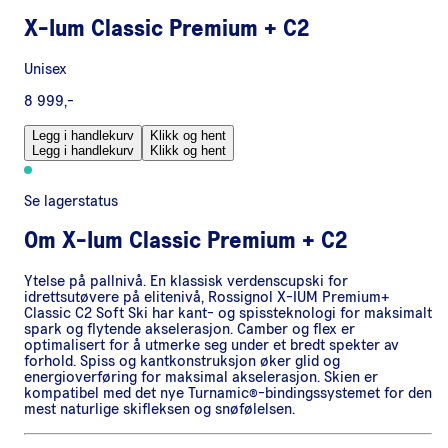
X-Ium Classic Premium + C2
Unisex
8 999,-
Legg i handlekurv
Klikk og hent
Legg i handlekurv
Klikk og hent
Se lagerstatus
Om
X-Ium Classic Premium + C2
Ytelse på pallnivå. En klassisk verdenscupski for
idrettsutøvere på elitenivå, Rossignol X-IUM Premium+
Classic C2 Soft Ski har kant- og spissteknologi for maksimalt
spark og flytende akselerasjon. Camber og flex er
optimalisert for å utmerke seg under et bredt spekter av
forhold. Spiss og kantkonstruksjon øker glid og
energioverføring for maksimal akselerasjon. Skien er
kompatibel med det nye Turnamic®-bindingssystemet for den
mest naturlige skifleksen og snøfølelsen.