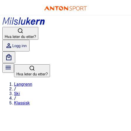
Hva leter du etter?
Logg inn
Hva leter du etter?
Langrenn
/
Ski
/
Klassisk