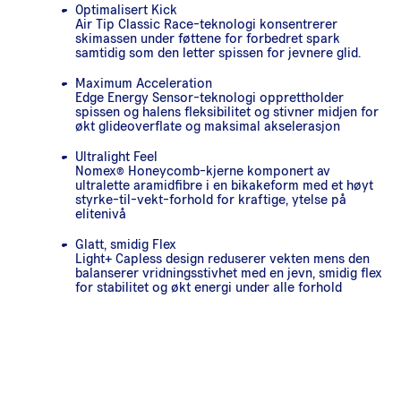
Optimalisert Kick
Air Tip Classic Race-teknologi konsentrerer
skimassen under føttene for forbedret spark
samtidig som den letter spissen for jevnere glid.
Maximum Acceleration
Edge Energy Sensor-teknologi opprettholder
spissen og halens fleksibilitet og stivner midjen for
økt glideoverflate og maksimal akselerasjon
Ultralight Feel
Nomex® Honeycomb-kjerne komponert av
ultralette aramidfibre i en bikakeform med et høyt
styrke-til-vekt-forhold for kraftige, ytelse på
elitenivå
Glatt, smidig Flex
Light+ Capless design reduserer vekten mens den
balanserer vridningsstivhet med en jevn, smidig flex
for stabilitet og økt energi under alle forhold