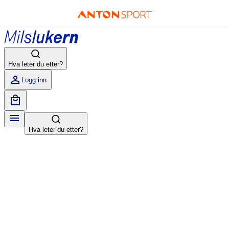
Hva leter du etter?
Logg inn
Hva leter du etter?