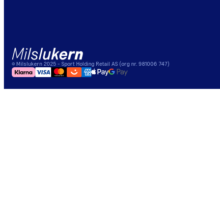
©
Milslukern
2025
- Sport Holding Retail AS (org nr. 981006 747)