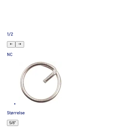
1
/
2
NC
Størrelse
5/8"