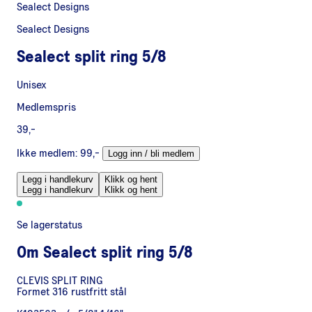
Sealect Designs
Sealect Designs
Sealect split ring 5/8
Unisex
Medlemspris
39,-
Ikke medlem:
99,-
Logg inn / bli medlem
Legg i handlekurv
Klikk og hent
Legg i handlekurv
Klikk og hent
Se lagerstatus
Om
Sealect split ring 5/8
CLEVIS SPLIT RING
Formet 316 rustfritt stål