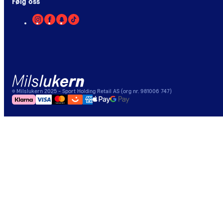
Følg oss
©
Milslukern
2025
- Sport Holding Retail AS (org nr. 981006 747)