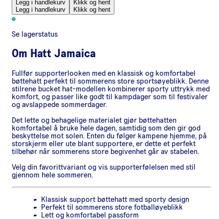
Legg i handlekurv
Klikk og hent
Legg i handlekurv
Klikk og hent
Se lagerstatus
Om
Hatt Jamaica
Fullfør supporterlooken med en klassisk og komfortabel
bøttehatt perfekt til sommerens store sportsøyeblikk. Denne
stilrene bucket hat-modellen kombinerer sporty uttrykk med
komfort, og passer like godt til kampdager som til festivaler
og avslappede sommerdager.
Det lette og behagelige materialet gjør bøttehatten
komfortabel å bruke hele dagen, samtidig som den gir god
beskyttelse mot solen. Enten du følger kampene hjemme, på
storskjerm eller ute blant supportere, er dette et perfekt
tilbehør når sommerens store begivenhet går av stabelen.
Velg din favorittvariant og vis supporterfølelsen med stil
gjennom hele sommeren.
Klassisk support bøttehatt med sporty design
Perfekt til sommerens store fotballøyeblikk
Lett og komfortabel passform