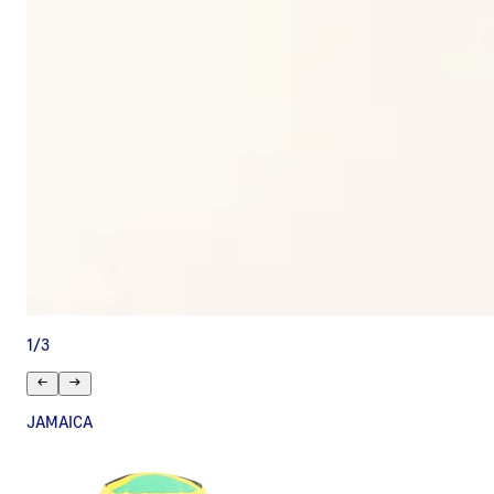
1
/
3
JAMAICA