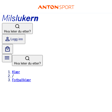
Hva leter du etter?
Logg inn
Hva leter du etter?
Klær
/
Fotballklær