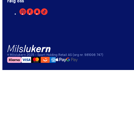
Følg oss
©
Milslukern
2025
- Sport Holding Retail AS (org nr. 981006 747)