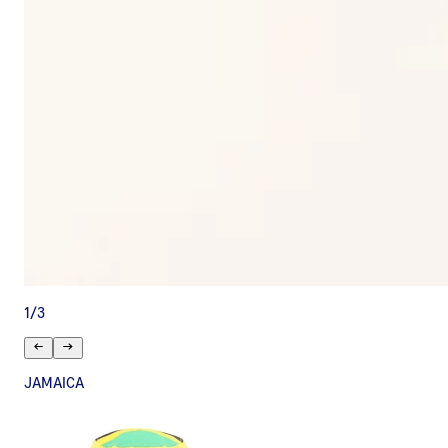
1
/
3
JAMAICA