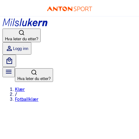
Hva leter du etter?
Logg inn
Hva leter du etter?
Klær
/
Fotballklær