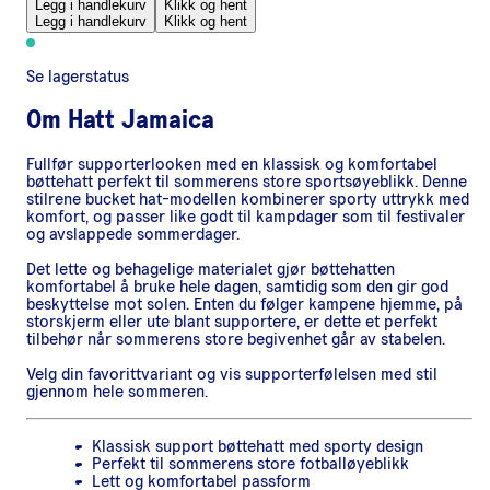
Legg i handlekurv
Klikk og hent
Legg i handlekurv
Klikk og hent
Se lagerstatus
Om
Hatt Jamaica
Fullfør supporterlooken med en klassisk og komfortabel
bøttehatt perfekt til sommerens store sportsøyeblikk. Denne
stilrene bucket hat-modellen kombinerer sporty uttrykk med
komfort, og passer like godt til kampdager som til festivaler
og avslappede sommerdager.
Det lette og behagelige materialet gjør bøttehatten
komfortabel å bruke hele dagen, samtidig som den gir god
beskyttelse mot solen. Enten du følger kampene hjemme, på
storskjerm eller ute blant supportere, er dette et perfekt
tilbehør når sommerens store begivenhet går av stabelen.
Velg din favorittvariant og vis supporterfølelsen med stil
gjennom hele sommeren.
Klassisk support bøttehatt med sporty design
Perfekt til sommerens store fotballøyeblikk
Lett og komfortabel passform