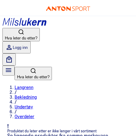
Hva leter du etter?
Logg inn
Hva leter du etter?
Langrenn
/
Bekledning
/
Undertøy
/
Overdeler
!
Produktet du leter etter er ikke lenger i vårt sortiment