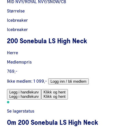
MID NVY/ROYAL NVY/SNOW/CB
Størrelse
Icebreaker
Icebreaker
200 Sonebula LS High Neck
Herre
Medlemspris
769,-
Ikke medlem:
1 099,-
Logg inn / bli medlem
Legg i handlekurv
Klikk og hent
Legg i handlekurv
Klikk og hent
Se lagerstatus
Om
200 Sonebula LS High Neck