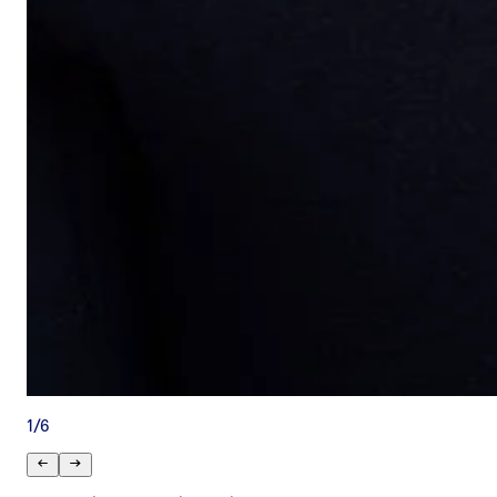
1
/
6