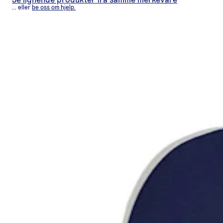
Se lignende produkter fra samme merkevare
... eller
be oss om hjelp.