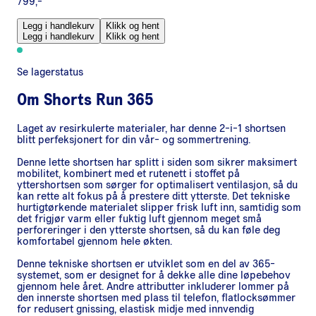
799,-
Legg i handlekurv
Klikk og hent
Legg i handlekurv
Klikk og hent
Se lagerstatus
Om
Shorts Run 365
Laget av resirkulerte materialer, har denne 2-i-1 shortsen
blitt perfeksjonert for din vår- og sommertrening.
Denne lette shortsen har splitt i siden som sikrer maksimert
mobilitet, kombinert med et rutenett i stoffet på
yttershortsen som sørger for optimalisert ventilasjon, så du
kan rette alt fokus på å prestere ditt ytterste. Det tekniske
hurtigtørkende materialet slipper frisk luft inn, samtidig som
det frigjør varm eller fuktig luft gjennom meget små
perforeringer i den ytterste shortsen, så du kan føle deg
komfortabel gjennom hele økten.
Denne tekniske shortsen er utviklet som en del av 365-
systemet, som er designet for å dekke alle dine løpebehov
gjennom hele året. Andre attributter inkluderer lommer på
den innerste shortsen med plass til telefon, flatlocksømmer
for redusert gnissing, elastisk midje med innvendig