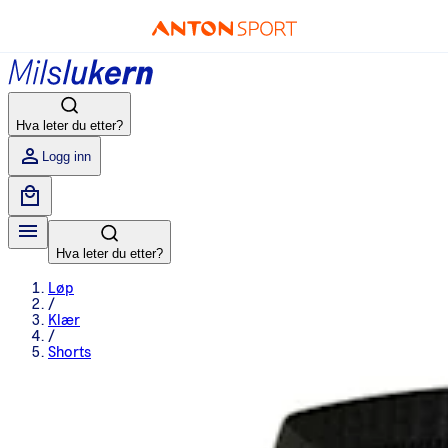
Hva leter du etter?
Logg inn
Hva leter du etter?
Løp
/
Klær
/
Shorts