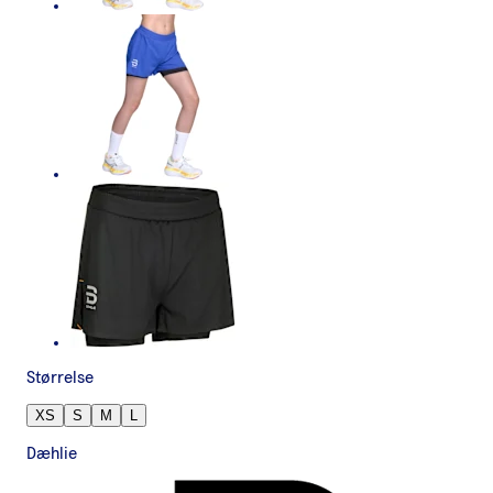
Størrelse
XS
S
M
L
Dæhlie