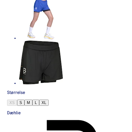
Størrelse
XS
S
M
L
XL
Dæhlie