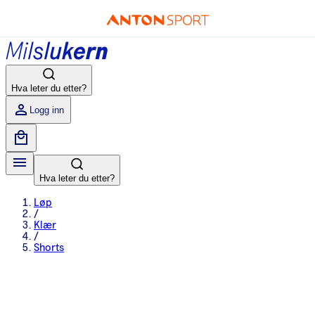
Hva leter du etter?
Logg inn
Hva leter du etter?
Løp
/
Klær
/
Shorts