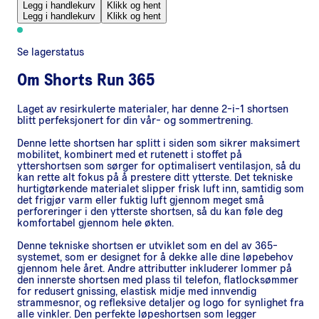
Legg i handlekurv
Klikk og hent
Legg i handlekurv
Klikk og hent
Se lagerstatus
Om
Shorts Run 365
Laget av resirkulerte materialer, har denne 2-i-1 shortsen
blitt perfeksjonert for din vår- og sommertrening.
Denne lette shortsen har splitt i siden som sikrer maksimert
mobilitet, kombinert med et rutenett i stoffet på
yttershortsen som sørger for optimalisert ventilasjon, så du
kan rette alt fokus på å prestere ditt ytterste. Det tekniske
hurtigtørkende materialet slipper frisk luft inn, samtidig som
det frigjør varm eller fuktig luft gjennom meget små
perforeringer i den ytterste shortsen, så du kan føle deg
komfortabel gjennom hele økten.
Denne tekniske shortsen er utviklet som en del av 365-
systemet, som er designet for å dekke alle dine løpebehov
gjennom hele året. Andre attributter inkluderer lommer på
den innerste shortsen med plass til telefon, flatlocksømmer
for redusert gnissing, elastisk midje med innvendig
strammesnor, og refleksive detaljer og logo for synlighet fra
alle vinkler. Den perfekte løpeshortsen som legger