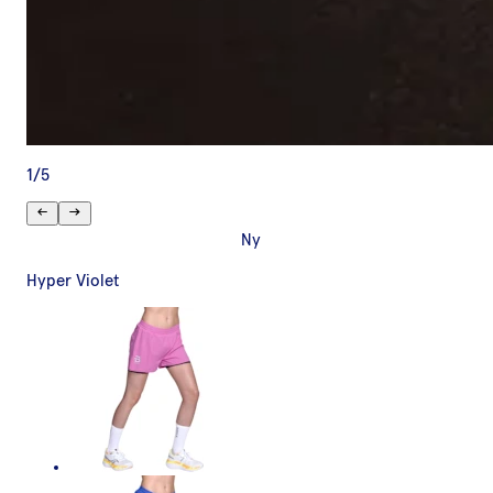
1
/
5
Ny
Hyper Violet